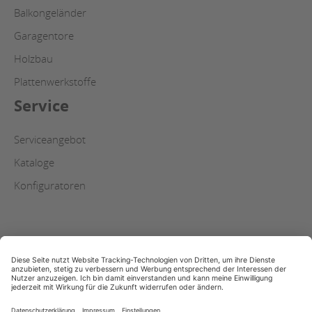
Balkongeländer
Garagentore
Holzbau
Plattenwerkstoffe
Service
Serviceangebot
Kataloge
Konfiguratoren
AGB