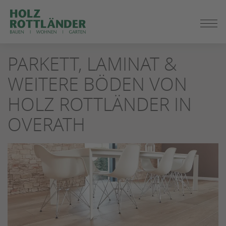
ZUM
PARKETT, LAMINAT &
SEITENINHALT
SPRINGEN
WEITERE BÖDEN VON
HOLZ ROTTLÄNDER IN
OVERATH